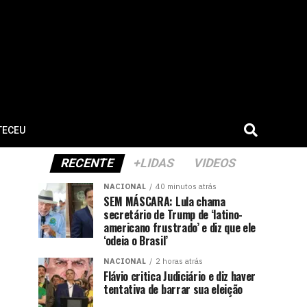
TECEU
RECENTE
+LIDAS
VIDEOS
NACIONAL
40 minutos atrás
SEM MÁSCARA: Lula chama
secretário de Trump de ‘latino-
americano frustrado’ e diz que ele
‘odeia o Brasil’
NACIONAL
2 horas atrás
Flávio critica Judiciário e diz haver
tentativa de barrar sua eleição