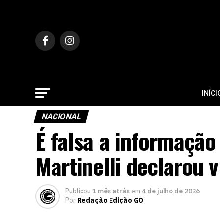
INÍCI
NACIONAL
É falsa a informação
Martinelli declarou 
Publicou
1 mês atrás
em
4 de julho de 2026
Por
Redação Edição GO