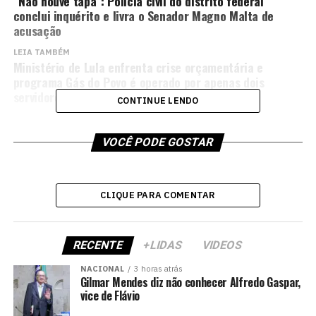
“Não houve tapa”: Polícia civil do distrito federal
conclui inquérito e livra o Senador Magno Malta de
acusação
LEIA TAMBÉM
Ministério de Lula enfrenta crise orçamentária e
programa Gás do Povo é operado por apenas dois
servidores
CONTINUE LENDO
VOCÊ PODE GOSTAR
CLIQUE PARA COMENTAR
RECENTE
+LIDAS
VIDEOS
NACIONAL
3 horas atrás
Gilmar Mendes diz não conhecer Alfredo Gaspar,
vice de Flávio