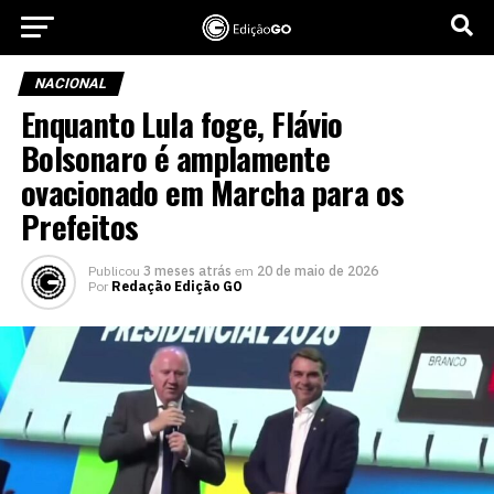
NACIONAL
Enquanto Lula foge, Flávio
Bolsonaro é amplamente
ovacionado em Marcha para os
Prefeitos
Publicou
3 meses atrás
em
20 de maio de 2026
Por
Redação Edição GO