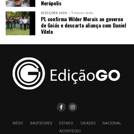
Nerópolis
ELEIÇÕES 2026
9 meses atrás
PL confirma Wilder Morais ao governo
de Goiás e descarta aliança com Daniel
Vilela
INÍCIO
BASTIDORES
ESTADO
CIDADES
NACIONAL
ACONTECEU