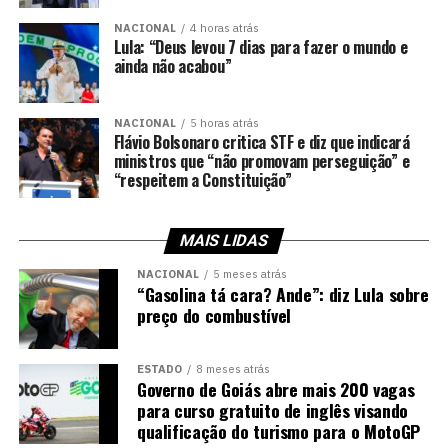
NACIONAL
4 horas atrás
Lula: “Deus levou 7 dias para fazer o mundo e
ainda não acabou”
NACIONAL
5 horas atrás
Flávio Bolsonaro critica STF e diz que indicará
ministros que “não promovam perseguição” e
“respeitem a Constituição”
MAIS LIDAS
NACIONAL
5 meses atrás
“Gasolina tá cara? Ande”: diz Lula sobre
preço do combustível
ESTADO
8 meses atrás
Governo de Goiás abre mais 200 vagas
para curso gratuito de inglês visando
qualificação do turismo para o MotoGP