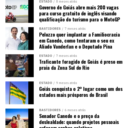
ESTADO
8 meses atrás
Governo de Goiás abre mais 200 vagas
para curso gratuito de inglês visando
qualificação do turismo para o MotoGP
BASTIDORES
7 meses atrás
Pelozzo quer implantar a Familiocracia
em Canedo, como tentaram o seu ex
Aliado Vanderlan e o Deputado Pina
ESTADO
7 meses atrás
Traficante foragido de Goiás é preso em
praia da Zona Sul do Rio
ESTADO
9 meses atrás
Goiás conquista o 2° lugar como um dos
estados mais prósperos do Brasil
BASTIDORES
6 meses atrás
Senador Canedo e o preço da
deslealdade: quando projetos pessoais
sufocam sonhos coletivos