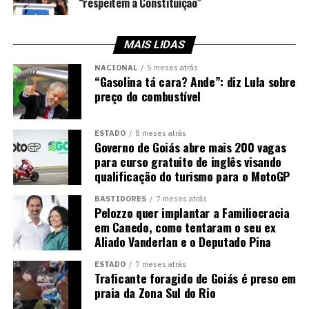
“respeitem a Constituição”
MAIS LIDAS
NACIONAL
5 meses atrás
“Gasolina tá cara? Ande”: diz Lula sobre
preço do combustível
ESTADO
8 meses atrás
Governo de Goiás abre mais 200 vagas
para curso gratuito de inglês visando
qualificação do turismo para o MotoGP
BASTIDORES
7 meses atrás
Pelozzo quer implantar a Familiocracia
em Canedo, como tentaram o seu ex
Aliado Vanderlan e o Deputado Pina
ESTADO
7 meses atrás
Traficante foragido de Goiás é preso em
praia da Zona Sul do Rio