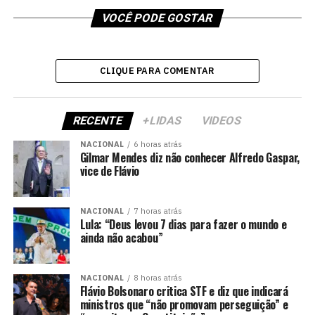
VOCÊ PODE GOSTAR
CLIQUE PARA COMENTAR
RECENTE
+LIDAS
VIDEOS
NACIONAL
6 horas atrás
Gilmar Mendes diz não conhecer Alfredo Gaspar,
vice de Flávio
NACIONAL
7 horas atrás
Lula: “Deus levou 7 dias para fazer o mundo e
ainda não acabou”
NACIONAL
8 horas atrás
Flávio Bolsonaro critica STF e diz que indicará
ministros que “não promovam perseguição” e