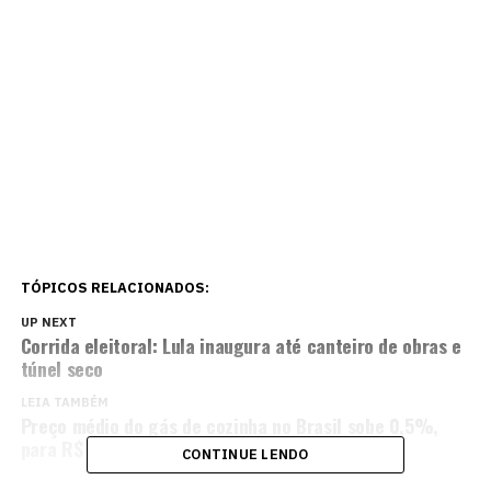
TÓPICOS RELACIONADOS:
UP NEXT
Corrida eleitoral: Lula inaugura até canteiro de obras e
túnel seco
LEIA TAMBÉM
Preço médio do gás de cozinha no Brasil sobe 0,5%,
para R$ 114,66, diz ANP
CONTINUE LENDO