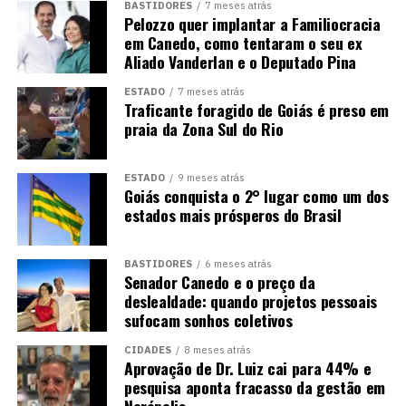
BASTIDORES
7 meses atrás
Pelozzo quer implantar a Familiocracia
em Canedo, como tentaram o seu ex
Aliado Vanderlan e o Deputado Pina
ESTADO
7 meses atrás
Traficante foragido de Goiás é preso em
praia da Zona Sul do Rio
ESTADO
9 meses atrás
Goiás conquista o 2° lugar como um dos
estados mais prósperos do Brasil
BASTIDORES
6 meses atrás
Senador Canedo e o preço da
deslealdade: quando projetos pessoais
sufocam sonhos coletivos
CIDADES
8 meses atrás
Aprovação de Dr. Luiz cai para 44% e
pesquisa aponta fracasso da gestão em
Nerópolis