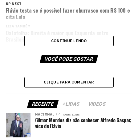
UP NEXT
Flávio testa se é possível fazer churrasco com R$ 100 e
cita Lula
LEIA TAMBÉM
Datafolha: Direita é maior que Esquerda entre
Brasileiros
CONTINUE LENDO
VOCÊ PODE GOSTAR
CLIQUE PARA COMENTAR
RECENTE
+LIDAS
VIDEOS
NACIONAL
4 horas atrás
Gilmar Mendes diz não conhecer Alfredo Gaspar,
vice de Flávio