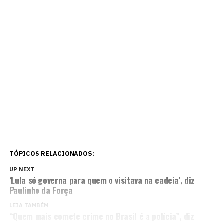
TÓPICOS RELACIONADOS:
UP NEXT
‘Lula só governa para quem o visitava na cadeia’, diz
Paulinho da Força
LEIA TAMBÉM
“Quem mais comete crime no Brasil é a polícia”, diz