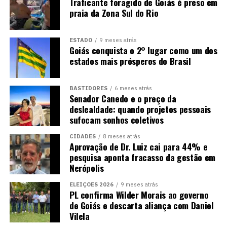
Traficante foragido de Goiás é preso em
praia da Zona Sul do Rio
ESTADO
9 meses atrás
Goiás conquista o 2° lugar como um dos
estados mais prósperos do Brasil
BASTIDORES
6 meses atrás
Senador Canedo e o preço da
deslealdade: quando projetos pessoais
sufocam sonhos coletivos
CIDADES
8 meses atrás
Aprovação de Dr. Luiz cai para 44% e
pesquisa aponta fracasso da gestão em
Nerópolis
ELEIÇÕES 2026
9 meses atrás
PL confirma Wilder Morais ao governo
de Goiás e descarta aliança com Daniel
Vilela