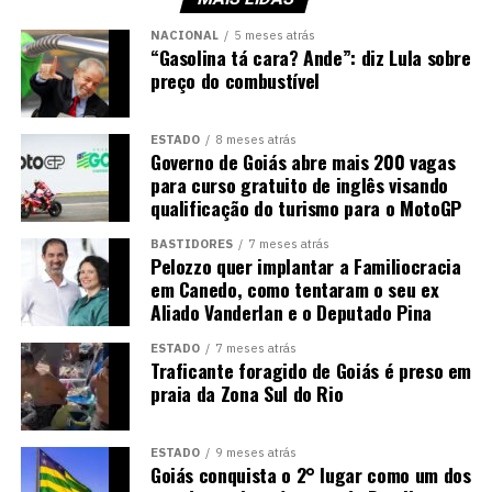
NACIONAL
5 meses atrás
“Gasolina tá cara? Ande”: diz Lula sobre
preço do combustível
ESTADO
8 meses atrás
Governo de Goiás abre mais 200 vagas
para curso gratuito de inglês visando
qualificação do turismo para o MotoGP
BASTIDORES
7 meses atrás
Pelozzo quer implantar a Familiocracia
em Canedo, como tentaram o seu ex
Aliado Vanderlan e o Deputado Pina
ESTADO
7 meses atrás
Traficante foragido de Goiás é preso em
praia da Zona Sul do Rio
ESTADO
9 meses atrás
Goiás conquista o 2° lugar como um dos