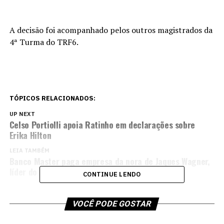
A decisão foi acompanhado pelos outros magistrados da
4ª Turma do TRF6.
TÓPICOS RELACIONADOS:
UP NEXT
Celso Portiolli apoia Ratinho em declarações sobre
Erika Hilton
LEIA TAMBÉM
Banco Master paga empresa da nora de Jaques Wagner,
líder do governo no Senado
CONTINUE LENDO
VOCÊ PODE GOSTAR