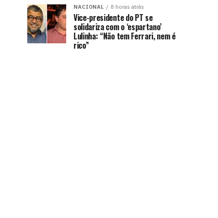
NACIONAL
8 horas atrás
Vice-presidente do PT se
solidariza com o ‘espartano’
Lulinha: “Não tem Ferrari, nem é
rico”