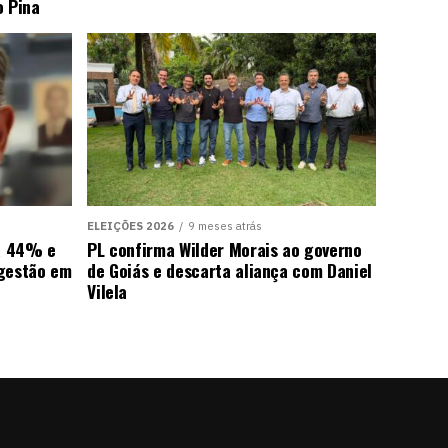
o Pina
ELEIÇÕES 2026
9 meses atrás
ra 44% e
PL confirma Wilder Morais ao governo
 gestão em
de Goiás e descarta aliança com Daniel
Vilela