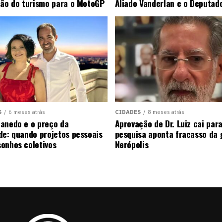
ção do turismo para o MotoGP
Aliado Vanderlan e o Deputad
S
6 meses atrás
CIDADES
8 meses atrás
anedo e o preço da
Aprovação de Dr. Luiz cai pa
de: quando projetos pessoais
pesquisa aponta fracasso da
onhos coletivos
Nerópolis