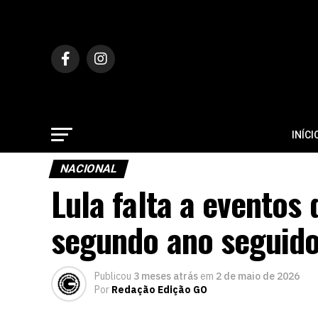
INÍCI
NACIONAL
Lula falta a eventos 
segundo ano seguid
Publicou
3 meses atrás
em
2 de maio de 2026
Por
Redação Edição GO