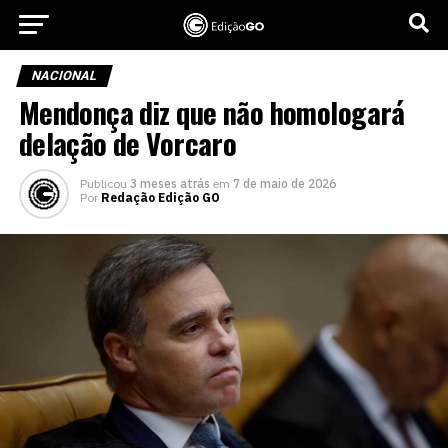
NACIONAL
Mendonça diz que não homologará
delação de Vorcaro
Publicou
3 meses atrás
em
7 de maio de 2026
Por
Redação Edição GO