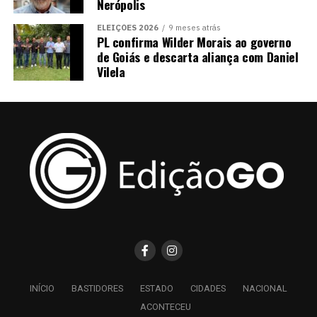
Nerópolis
ELEIÇÕES 2026
9 meses atrás
PL confirma Wilder Morais ao governo
de Goiás e descarta aliança com Daniel
Vilela
INÍCIO
BASTIDORES
ESTADO
CIDADES
NACIONAL
ACONTECEU