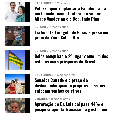
BASTIDORES
7 meses atrás
Pelozzo quer implantar a Familiocracia
em Canedo, como tentaram o seu ex
Aliado Vanderlan e o Deputado Pina
ESTADO
7 meses atrás
Traficante foragido de Goiás é preso em
praia da Zona Sul do Rio
ESTADO
9 meses atrás
Goiás conquista o 2° lugar como um dos
estados mais prósperos do Brasil
BASTIDORES
6 meses atrás
Senador Canedo e o preço da
deslealdade: quando projetos pessoais
sufocam sonhos coletivos
CIDADES
8 meses atrás
Aprovação de Dr. Luiz cai para 44% e
pesquisa aponta fracasso da gestão em