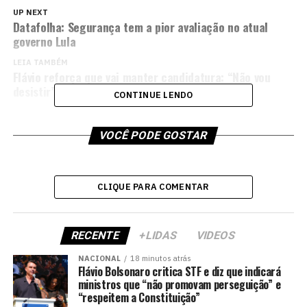
UP NEXT
Datafolha: Segurança tem a pior avaliação no atual
governo Lula
LEIA TAMBÉM
Flávio reforça que vai manter candidatura: “Não vou
desistir”
CONTINUE LENDO
VOCÊ PODE GOSTAR
CLIQUE PARA COMENTAR
RECENTE
+LIDAS
VIDEOS
NACIONAL
18 minutos atrás
Flávio Bolsonaro critica STF e diz que indicará
ministros que “não promovam perseguição” e
“respeitem a Constituição”