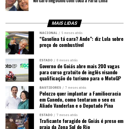
Vorcaro negociou com toda a Faria Lima
MAIS LIDAS
NACIONAL
5 meses atrás
“Gasolina tá cara? Ande”: diz Lula sobre
preço do combustível
ESTADO
8 meses atrás
Governo de Goiás abre mais 200 vagas
para curso gratuito de inglês visando
qualificação do turismo para o MotoGP
BASTIDORES
7 meses atrás
Pelozzo quer implantar a Familiocracia
em Canedo, como tentaram o seu ex
Aliado Vanderlan e o Deputado Pina
ESTADO
7 meses atrás
Traficante foragido de Goiás é preso em
praia da Zona Sul do Rio