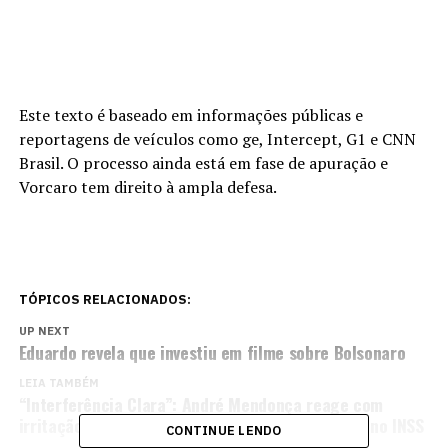
Este texto é baseado em informações públicas e
reportagens de veículos como ge, Intercept, G1 e CNN
Brasil. O processo ainda está em fase de apuração e
Vorcaro tem direito à ampla defesa.
TÓPICOS RELACIONADOS:
UP NEXT
Eduardo revela que investiu em filme sobre Bolsonaro
LEIA TAMBÉM
“Interferência Clara”: André Mendonça reage com
irritação à mudança na investigação de fraudes no INSS
CONTINUE LENDO