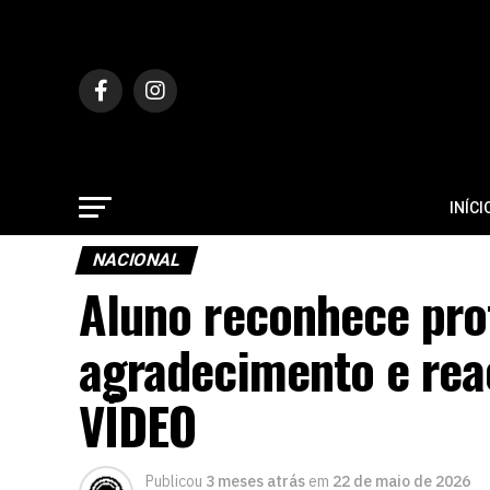
INÍCI
NACIONAL
Aluno reconhece prof
agradecimento e rea
VÍDEO
Publicou
3 meses atrás
em
22 de maio de 2026