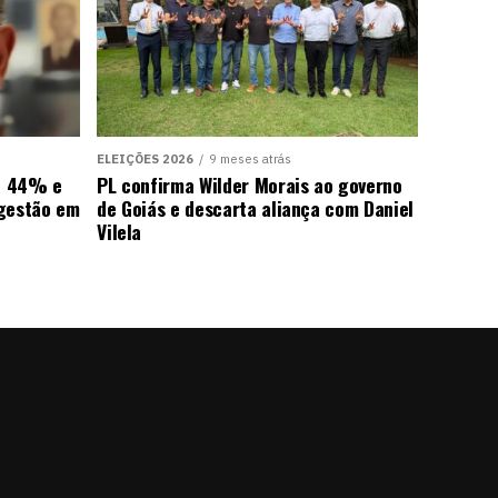
ELEIÇÕES 2026
9 meses atrás
ra 44% e
PL confirma Wilder Morais ao governo
 gestão em
de Goiás e descarta aliança com Daniel
Vilela