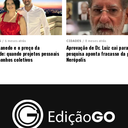
S
6 meses atrás
CIDADES
8 meses atrás
anedo e o preço da
Aprovação de Dr. Luiz cai pa
de: quando projetos pessoais
pesquisa aponta fracasso da
onhos coletivos
Nerópolis