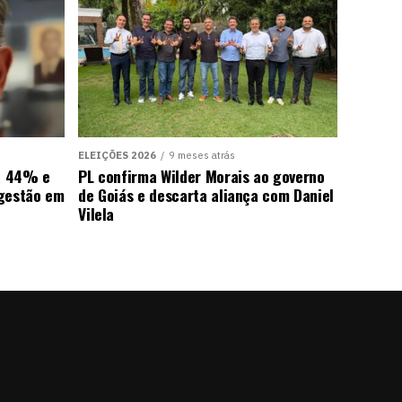
ELEIÇÕES 2026
9 meses atrás
ra 44% e
PL confirma Wilder Morais ao governo
 gestão em
de Goiás e descarta aliança com Daniel
Vilela