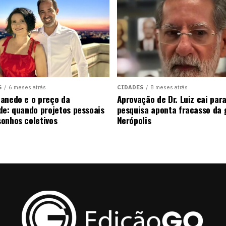
S
6 meses atrás
CIDADES
8 meses atrás
anedo e o preço da
Aprovação de Dr. Luiz cai pa
de: quando projetos pessoais
pesquisa aponta fracasso da
onhos coletivos
Nerópolis