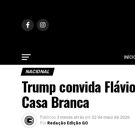
INÍCI
NACIONAL
Trump convida Flávio
Casa Branca
Publicou
3 meses atrás
em
22 de maio de 2026
Por
Redação Edição GO