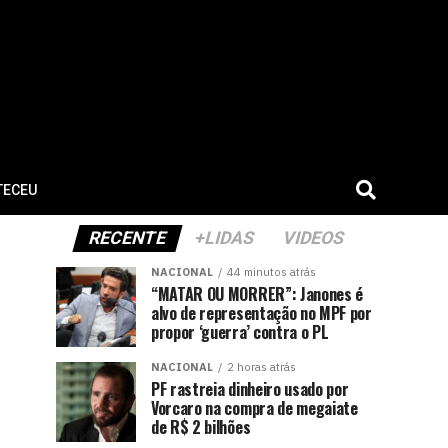
TECEU
RECENTE
+LIDAS
VIDEOS
NACIONAL
44 minutos atrás
“MATAR OU MORRER”: Janones é
alvo de representação no MPF por
propor ‘guerra’ contra o PL
NACIONAL
2 horas atrás
PF rastreia dinheiro usado por
Vorcaro na compra de megaiate
de R$ 2 bilhões