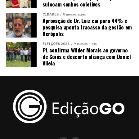
sufocam sonhos coletivos
CIDADES
8 meses atrás
Aprovação de Dr. Luiz cai para 44% e
pesquisa aponta fracasso da gestão em
Nerópolis
ELEIÇÕES 2026
9 meses atrás
PL confirma Wilder Morais ao governo
de Goiás e descarta aliança com Daniel
Vilela