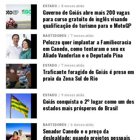
ESTADO
8 meses atrás
Governo de Goiás abre mais 200 vagas
para curso gratuito de inglês visando
qualificação do turismo para o MotoGP
BASTIDORES
7 meses atrás
Pelozzo quer implantar a Familiocracia
em Canedo, como tentaram o seu ex
Aliado Vanderlan e o Deputado Pina
ESTADO
7 meses atrás
Traficante foragido de Goiás é preso em
praia da Zona Sul do Rio
ESTADO
9 meses atrás
Goiás conquista o 2° lugar como um dos
estados mais prósperos do Brasil
BASTIDORES
6 meses atrás
Senador Canedo e o preço da
deslealdade: quando projetos pessoais