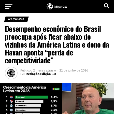
NACIONAL
Desempenho econômico do Brasil
preocupa após ficar abaixo de
vizinhos da América Latina e dono da
Havan aponta “perda de
competitividade”
Publicou
2 meses atrás
em
21 de junho de 2026
Por
Redação Edição GO