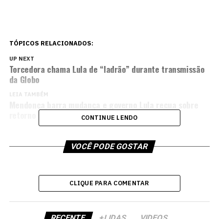
TÓPICOS RELACIONADOS:
UP NEXT
Torcedora chama Lula de “ladrão” durante transmissão
da Globo
LEIA TAMBÉM
Mendonça barra mudança e governo Lula recua sobre
retorno de delegados da PF que atuam no STF
CONTINUE LENDO
VOCÊ PODE GOSTAR
CLIQUE PARA COMENTAR
RECENTE
+LIDAS
VIDEOS