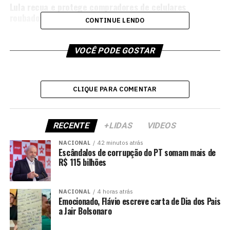
Lula recua e protege compradores de celulares
roubados em vez de punir receptadores
CONTINUE LENDO
VOCÊ PODE GOSTAR
CLIQUE PARA COMENTAR
RECENTE
+LIDAS
VIDEOS
NACIONAL
42 minutos atrás
Escândalos de corrupção do PT somam mais de
R$ 115 bilhões
NACIONAL
4 horas atrás
Emocionado, Flávio escreve carta de Dia dos Pais
a Jair Bolsonaro