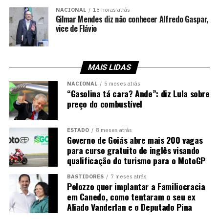
NACIONAL
18 horas atrás
Gilmar Mendes diz não conhecer Alfredo Gaspar,
vice de Flávio
MAIS LIDAS
NACIONAL
5 meses atrás
“Gasolina tá cara? Ande”: diz Lula sobre
preço do combustível
ESTADO
8 meses atrás
Governo de Goiás abre mais 200 vagas
para curso gratuito de inglês visando
qualificação do turismo para o MotoGP
BASTIDORES
7 meses atrás
Pelozzo quer implantar a Familiocracia
em Canedo, como tentaram o seu ex
Aliado Vanderlan e o Deputado Pina