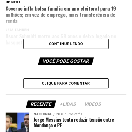
UP NEXT
Governo infla bolsa família em ano eleitoral para 19
milhões; em vez de emprego, mais transferência de
renda
LEIA TAMBÉM
Oscar Schmidt morre aos 68 anos e deixa legado no
basquete mundial
CONTINUE LENDO
VOCÊ PODE GOSTAR
CLIQUE PARA COMENTAR
RECENTE
+LIDAS
VIDEOS
NACIONAL
28 minutos atrás
Jorge Messias tenta reduzir tensão entre
Mendonça e PF