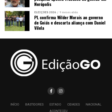
Nerópolis
ELEIÇÕES 2026
9 meses atrás
PL confirma Wilder Morais ao governo
de Goiás e descarta aliança com Daniel
Vilela
INÍCIO
BASTIDORES
ESTADO
CIDADES
NACIONAL
ACONTECEU