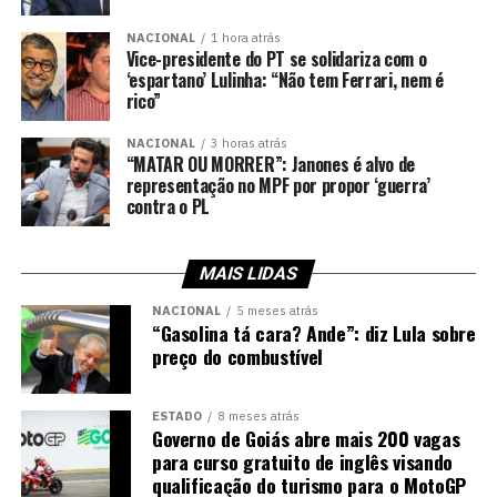
NACIONAL
1 hora atrás
Vice-presidente do PT se solidariza com o
‘espartano’ Lulinha: “Não tem Ferrari, nem é
rico”
NACIONAL
3 horas atrás
“MATAR OU MORRER”: Janones é alvo de
representação no MPF por propor ‘guerra’
contra o PL
MAIS LIDAS
NACIONAL
5 meses atrás
“Gasolina tá cara? Ande”: diz Lula sobre
preço do combustível
ESTADO
8 meses atrás
Governo de Goiás abre mais 200 vagas
para curso gratuito de inglês visando
qualificação do turismo para o MotoGP