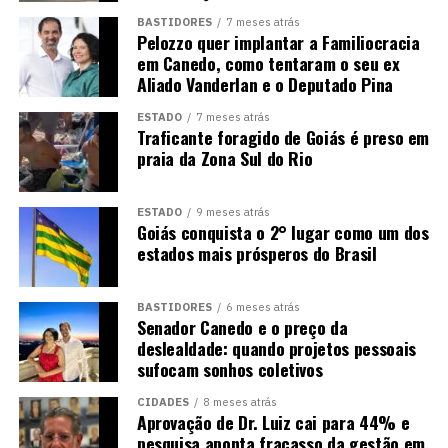
BASTIDORES
7 meses atrás
Pelozzo quer implantar a Familiocracia
em Canedo, como tentaram o seu ex
Aliado Vanderlan e o Deputado Pina
ESTADO
7 meses atrás
Traficante foragido de Goiás é preso em
praia da Zona Sul do Rio
ESTADO
9 meses atrás
Goiás conquista o 2° lugar como um dos
estados mais prósperos do Brasil
BASTIDORES
6 meses atrás
Senador Canedo e o preço da
deslealdade: quando projetos pessoais
sufocam sonhos coletivos
CIDADES
8 meses atrás
Aprovação de Dr. Luiz cai para 44% e
pesquisa aponta fracasso da gestão em