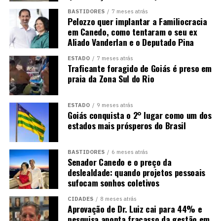
BASTIDORES
7 meses atrás
Pelozzo quer implantar a Familiocracia
em Canedo, como tentaram o seu ex
Aliado Vanderlan e o Deputado Pina
ESTADO
7 meses atrás
Traficante foragido de Goiás é preso em
praia da Zona Sul do Rio
ESTADO
9 meses atrás
Goiás conquista o 2° lugar como um dos
estados mais prósperos do Brasil
BASTIDORES
6 meses atrás
Senador Canedo e o preço da
deslealdade: quando projetos pessoais
sufocam sonhos coletivos
CIDADES
8 meses atrás
Aprovação de Dr. Luiz cai para 44% e
pesquisa aponta fracasso da gestão em