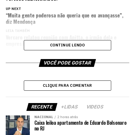
UP NEXT
“Muita gente poderosa não queria que eu avançasse”,
diz Mendonça
LEIA TAMBÉM
Vorcaro relatou reunião com Anitta, o irmão dela e
empresários de bet
CONTINUE LENDO
VOCÊ PODE GOSTAR
CLIQUE PARA COMENTAR
RECENTE
+LIDAS
VIDEOS
NACIONAL
2 horas atrás
Caixa leiloa apartamento de Eduardo Bolsonaro
no RJ