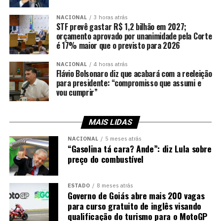
NACIONAL
3 horas atrás
STF prevê gastar R$ 1,2 bilhão em 2027;
orçamento aprovado por unanimidade pela Corte
é 17% maior que o previsto para 2026
NACIONAL
4 horas atrás
Flávio Bolsonaro diz que acabará com a reeleição
para presidente: “compromisso que assumi e
vou cumprir”
MAIS LIDAS
NACIONAL
5 meses atrás
“Gasolina tá cara? Ande”: diz Lula sobre
preço do combustível
ESTADO
8 meses atrás
Governo de Goiás abre mais 200 vagas
para curso gratuito de inglês visando
qualificação do turismo para o MotoGP