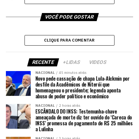
VOCÊ PODE GOSTAR
CLIQUE PARA COMENTAR
RECENTE
+LIDAS
VIDEOS
NACIONAL
45 minutos atrás
Novo pede cassação de chapa Lula-Alckmin por
desfile da Acadêmicos de Niterói que
homenageou o presidente; legenda aponta
abuso de poder político e econômico
NACIONAL
2 horas atrás
ESCÂNDALO DO INSS: Testemunha-chave
ameaçada de morte diz ter ouvido do ‘Careca do
INSS’ promessa de pagamento de R$ 25 milhões
a Lulinha
NACIONAL
3 horas atrás