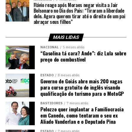
Flávio reage após Moraes negar visita a Jair
Bolsonaro no Dia dos Pais: “Tiraram a liberdade
dele. Agora querem tirar até o direito de um pai
abraçar seus filhos”
MAIS LIDAS
NACIONAL
5 meses atrás
“Gasolina tá cara? Ande”: diz Lula sobre
preço do combustível
ESTADO
8 meses atrás
Governo de Goiás abre mais 200 vagas
para curso gratuito de inglês visando
qualificação do turismo para o MotoGP
BASTIDORES
7 meses atrás
Pelozzo quer implantar a Familiocracia
em Canedo, como tentaram o seu ex
Aliado Vanderlan e o Deputado Pina
ESTADO
7 meses atrás