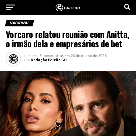
NACIONAL
Vorcaro relatou reunião com Anitta,
o irmão dela e empresários de bet
Publicou
5 meses atrás
em
20 de março de 2026
Por
Redação Edição GO