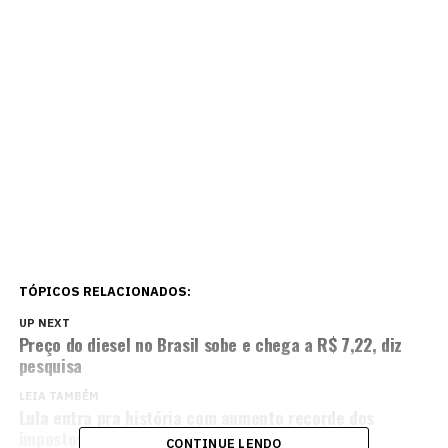
TÓPICOS RELACIONADOS:
UP NEXT
Preço do diesel no Brasil sobe e chega a R$ 7,22, diz
pesquisa
LEIA TAMBÉM
Lula entra pra história com aumento recorde dos
impostos para 34,2%
CONTINUE LENDO